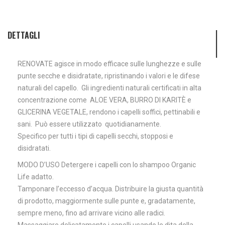
DETTAGLI
RENOVATE agisce in modo efficace sulle lunghezze e sulle
punte secche e disidratate, ripristinando i valori e le difese
naturali del capello. Gli ingredienti naturali certificati in alta
concentrazione come ALOE VERA, BURRO DI KARITÈ e
GLICERINA VEGETALE, rendono i capelli soffici, pettinabili e
sani. Può essere utilizzato quotidianamente.
Specifico per tutti i tipi di capelli secchi, stopposi e
disidratati.
MODO D’USO Detergere i capelli con lo shampoo Organic
Life adatto.
Tamponare l’eccesso d’acqua. Distribuire la giusta quantità
di prodotto, maggiormente sulle punte e, gradatamente,
sempre meno, fino ad arrivare vicino alle radici.
Massaggiare delicatamente i capelli usando le dita della