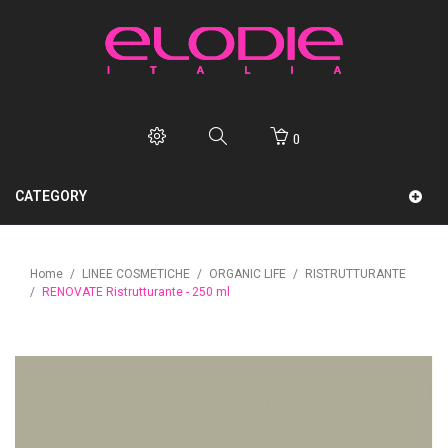
0
CATEGORY
Home
/
LINEE COSMETICHE
/
ORGANIC LIFE
/
RISTRUTTURANTE
/
RENOVATE Ristrutturante - 250 ml