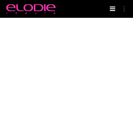
HOME
ELODIE’S BLOG
AMAZZONE