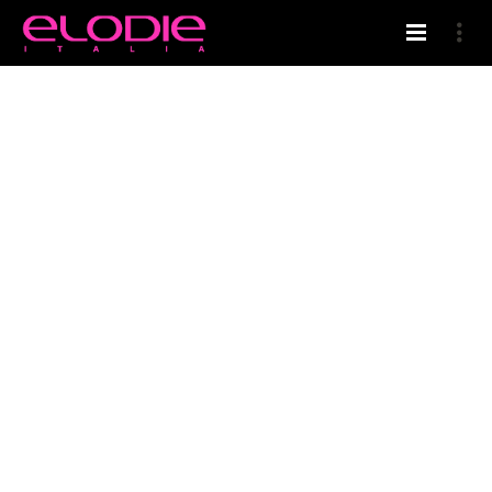
HOME
ELODIE’S BLOG
LINEA COSMETICA CAPELLI